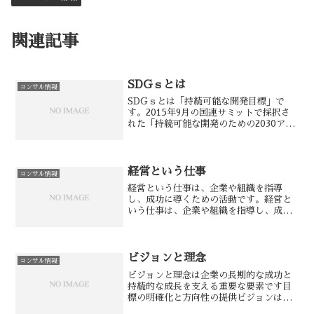
関連記事
SDGｓとは
コンサル情報
SDGｓとは「持続可能な開発目標」で
す。2015年9月の国連サミットで採択さ
れた「持続可能な開発のための2030アジ
ェンダ」にて記載された2030年までに持
続可能でよりよい世界を目指す国際目標
です。17のゴールと、それを細分化した
169のタ...
経営という仕事
コンサル情報
経営という仕事は、企業や組織を指導
し、成功に導くための活動です。経営と
いう仕事は、企業や組織を指導し、成功
に導くための活動です。経営者は、ビジ
ョンや目標を設定し、戦略を立案し、組
織の資源や人材を最大限に活用して目標
を達成します。 ・経営者は...
ビジョンと理念
コンサル情報
ビジョンと理念は企業の長期的な成功と
持続的な成長を支える重要な要素です目
標の明確化と方向性の提供ビジョンは、
企業が達成したい将来の姿を明確に描く