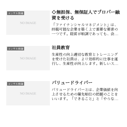
ものです。中小企業は、競争激化や市場
の変化といった課題に直面することがあ
ります。ビジョンを持つこ...
◇無担保、無保証人でプロパー融
コンサル情報
資を受ける
「ファイナンシャルマネジメント」は、
持続可能な企業を築く上で重要な要素の
一つです。経営が順調であっても、会社
の存続には現金の流れである「キャッシ
ュフロー」が不可欠です。黒字であって
社員教育
も現金不足が起きれば会社が潰れること
コンサル情報
もあります。したがって、...
生産性の向上適切な教育とトレーニング
を受けた社員は、より効率的に仕事を遂
行し、生産性が向上します。新しいスキ
ルや知識を習得することで、タスクの実
行においてより自信を持ち、業務に対す
るモチベーションも高まります。 品質向
上社員教育は品質向上に...
バリュードライバー
コンサル情報
バリュードライバーとは、企業価値を向
上させるための優先順位の把握のことを
いいます。「できること」と「やらなけ
ればならないこと」は同じようで違いま
す。「できること」は優先順位が関係な
く、できるかできないかの判断をしま
す。「やらなければならない...